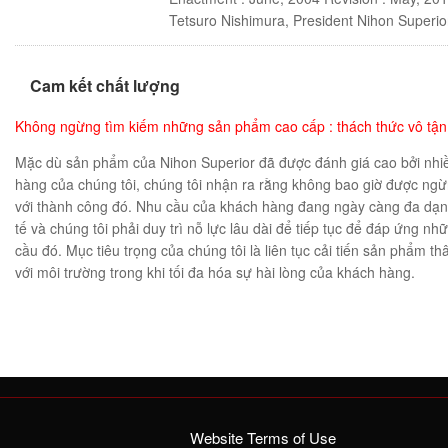
Tetsuro Nishimura, President Nihon Superior
Cam kết chất lượng
Không ngừng tìm kiếm những sản phẩm cao cấp : thách thức vô tận
Mặc dù sản phẩm của Nihon Superior đã được đánh giá cao bởi nhi
hàng của chúng tôi, chúng tôi nhận ra rằng không bao giờ được ng
với thành công đó. Nhu cầu của khách hàng đang ngày càng đa dạng
tế và chúng tôi phải duy trì nỗ lực lâu dài để tiếp tục để đáp ứng n
cầu đó. Mục tiêu trọng của chúng tôi là liên tục cải tiến sản phẩm th
với môi trường trong khi tối đa hóa sự hài lòng của khách hàng.
Website Terms of Use