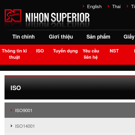
English
Thai
Ti
Tin chính
Giơí thiệu
Sản phẩm
Giấy
Thông tin kĩ
ISO
Tuyển dụng
Yêu cầu
NST
thuật
liên hệ
ISO
ISO9001
ISO14001